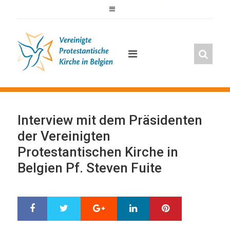
S
k
i
p
t
o
c
o
n
t
Interview mit dem Präsidenten
e
n
der Vereinigten
t
Protestantischen Kirche in
Belgien Pf. Steven Fuite
S
T
G
L
P
h
w
o
i
i
a
e
o
n
n