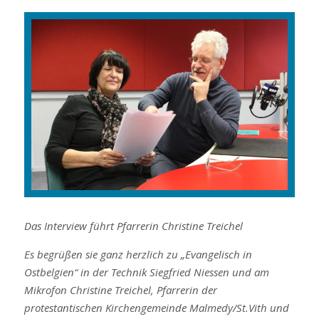
r
e
g
k
t
e
t
l
e
e
e
d
r
+
I
e
n
s
t
Das Interview führt Pfarrerin Christine Treichel
Es begrüßen sie ganz herzlich zu „Evangelisch in
Ostbelgien“ in der Technik Siegfried Niessen und am
Mikrofon Christine Treichel, Pfarrerin der
protestantischen Kirchengemeinde Malmedy/St.Vith und