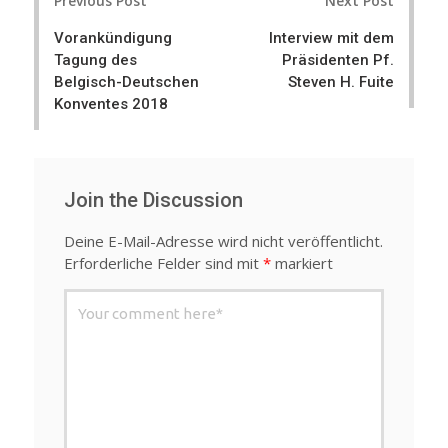
Previous Post
Next Post
e
d
r
o
+
I
e
Vorankündigung
Interview mit dem
s
n
s
Tagung des
Präsidenten Pf.
t
t
Belgisch-Deutschen
Steven H. Fuite
Konventes 2018
n
a
v
Join the Discussion
i
Deine E-Mail-Adresse wird nicht veröffentlicht.
g
Erforderliche Felder sind mit
*
markiert
a
t
i
o
n