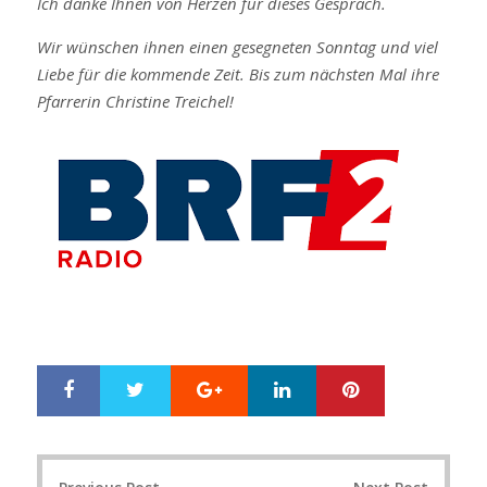
Ich danke Ihnen von Herzen für dieses Gespräch.
Wir wünschen ihnen einen gesegneten Sonntag und viel
Liebe für die kommende Zeit. Bis zum nächsten Mal ihre
Pfarrerin Christine Treichel!
S
T
G
L
P
h
w
o
i
i
a
e
o
n
n
r
e
g
k
t
P
e
t
l
e
e