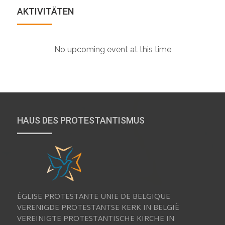
a
AKTIVITÄTEN
r
c
h
f
No upcoming event at this time
o
r
:
HAUS DES PROTESTANTISMUS
ÉGLISE PROTESTANTE UNIE DE BELGIQUE
VERENIGDE PROTESTANTSE KERK IN BELGIË
VEREINIGTE PROTESTANTISCHE KIRCHE IN